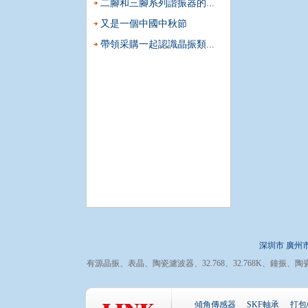
二腳和三腳系列諧振器的...
又是一個中國中秋節
帶領采購一起認識晶振類...
深圳市
廣州
有源晶振
、
表晶
、
陶瓷濾波器
、
32.768
、
32.768K
、
鐘振
、
陶
傾角傳感器
SKF軸承
打包