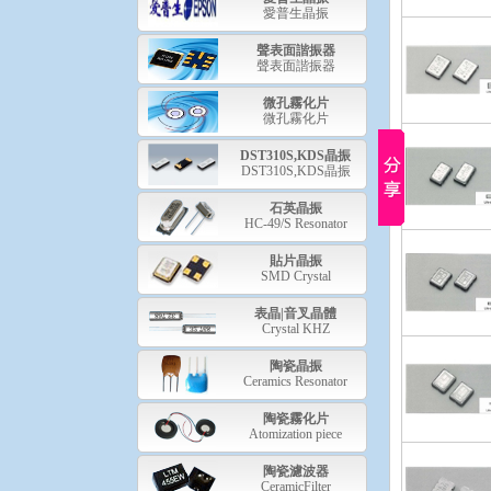
愛普生晶振
聲表面諧振器
聲表面諧振器
微孔霧化片
微孔霧化片
DST310S,KDS晶振
DST310S,KDS晶振
石英晶振
HC-49/S Resonator
貼片晶振
SMD Crystal
表晶|音叉晶體
Crystal KHZ
陶瓷晶振
Ceramics Resonator
陶瓷霧化片
Atomization piece
陶瓷濾波器
CeramicFilter