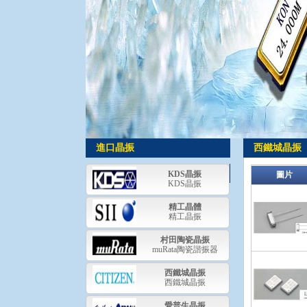
進口晶振
西鐵城晶振
國
KDS晶振
圖片
KDS晶振
產
精工晶體
晶
精工晶振
振
村田陶瓷晶振
muRata陶瓷諧振器
西鐵城晶振
西鐵城晶振
愛普生晶振