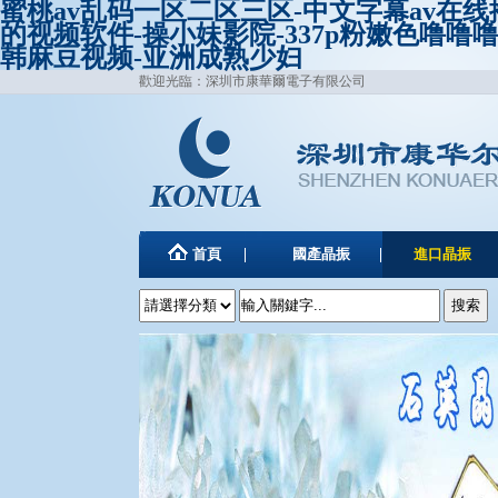
蜜桃av乱码一区二区三区-中文字幕av在
的视频软件-操小妹影院-337p粉嫩色噜噜
韩麻豆视频-亚洲成熟少妇
歡迎光臨：深圳市康華爾電子有限公司
首頁
國產晶振
進口晶振
聯系康華爾
瓷霧化片