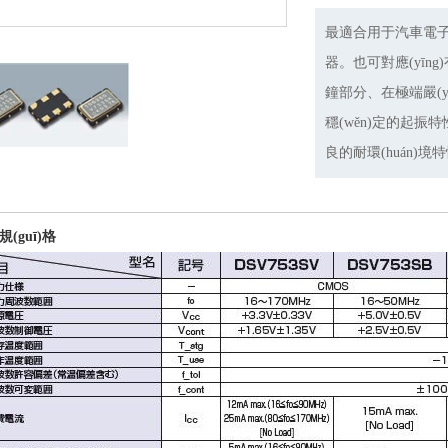
最適合用于汽車電子領
器。也可對應(yīn
鐘部分、在極端嚴(yá
穩(wěn)定的起振
良的耐環(huán)境
(guī)格