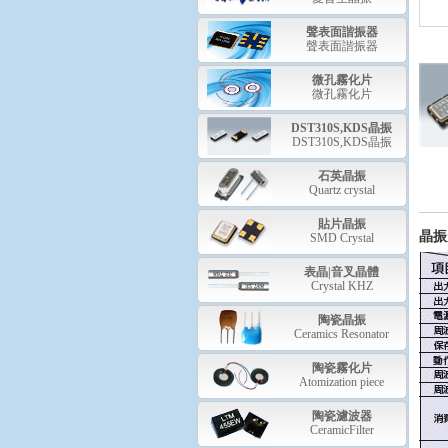
聲表面諧振器
聲表面諧振器
微孔霧化片
微孔霧化片
DST310S,KDS晶振
DST310S,KDS晶振
石英晶振
Quartz crystal
貼片晶振
晶振規
SMD Crystal
表晶|音叉晶體
Crystal KHZ
陶瓷晶振
Ceramics Resonator
陶瓷霧化片
Atomization piece
陶瓷濾波器
CeramicFilter