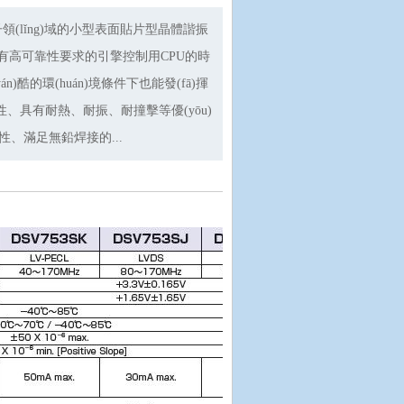
(lǐng)域的小型表面貼片型晶體諧振
g)有高可靠性要求的引擎控制用CPU的時
n)酷的環(huán)境條件下也能發(fā)揮
特性、具有耐熱、耐振、耐撞擊等優(yōu)
特性、滿足無鉛焊接的...