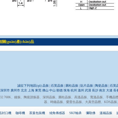
相關(guān)產(chǎn)品
誠征下列地區(qū) 晶振 | 石英晶振 | 圓柱晶振 | 貼片晶振 | 陶瓷晶振 |
深圳市
廣州市
北京
上海
東莞
佛山
中山
順德
珠海
杭州
溫州
武漢
長沙
南京
大連
長
32.768K
、
鐘振
、
陶瓷諧振器
、
深圳晶振
、
圓柱晶振
、
高溫晶振
、
寬溫晶振
、
手機晶
器
、
時鐘晶振
、
愛普生晶振
、
大真空晶體
、
KDS晶振
箔封口機
咖啡機
茶葉包裝機
傾角傳感器
SKF軸承
彌勒佛
溫補晶振