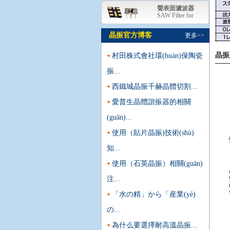
聲表面濾波器
SAW Filter for
晶振官方博客
更多>>
晶振
村田株式會社環(huán)保陶瓷
振...
西鐵城晶振千赫晶體切割...
愛普生晶體諧振器的相關
(guān)...
使用（貼片晶振)技術(shù)
知...
使用（石英晶振）相關(guān)
注...
「水の精」から「産業(yè)
の...
為什么要選擇耐高溫晶振...