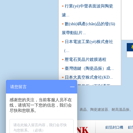
行業(yè)中聲表面波與陶瓷
濾...
數(shù)碼產(chǎn)品的發(fā)
展帶動貼片...
日本電波工業(yè)株式會社
（...
壓電石英晶片鍍膜過程
臺灣德鍵（陶瓷晶振）成...
日本大真空株式會社(KD...
臺灣石英晶振（百利通亞...
请您留言
感谢您的关注，当前客服人员不在
线，请填写一下您的信息，我们会
有源晶振
、
表晶
、
陶瓷濾波器
、
耐高溫晶振
、
尽快和您联系。
鋁箔封口機
鋁