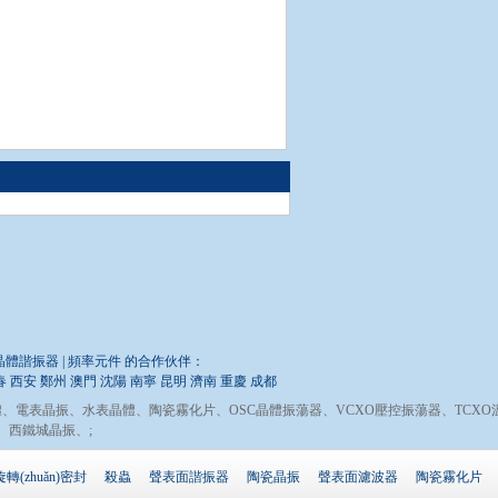
 石英晶體諧振器 | 頻率元件 的合作伙伴：
春
西安
鄭州
澳門
沈陽
南寧
昆明
濟南
重慶
成都
體
、
電表晶振
、
水表晶體
、
陶瓷霧化片
、
OSC晶體振蕩器
、
VCXO壓控振蕩器
、
TCX
、
西鐵城晶振
、;
旋轉(zhuǎn)密封
殺蟲
聲表面諧振器
陶瓷晶振
聲表面濾波器
陶瓷霧化片