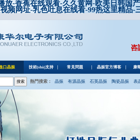
线播放-香蕉在线观看-久久黄网-欧美日韩国
夜视频网址-乳色吐息在线看-99热这里精品
咨
進口晶振
技術(shù)支持
常見問題
晶振官方博客
康
熱門搜索：
晶振
有源晶振
石英晶振
陶瓷晶振
表