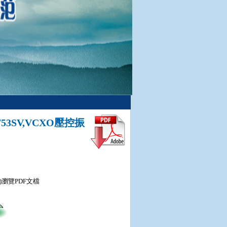
753SV,VCXO壓控振
xì)瀏覽PDF文檔