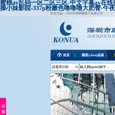
蜜桃av乱码一区二区三区-中文字幕av在
操小妹影院-337p粉嫩色噜噜噜大肥臀-午
歡迎光臨：深圳市康華爾電子有限公司
首頁
國產(chǎn)晶振
聯(lián)系康華爾
陶瓷霧化片