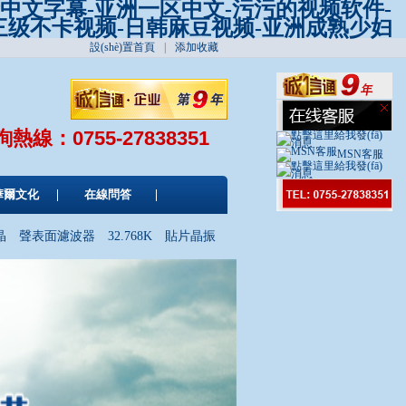
产中文字幕-亚洲一区中文-污污的视频软件-
-三级不卡视频-日韩麻豆视频-亚洲成熟少妇
設(shè)置首頁
|
添加收藏
詢熱線：
0755-27838351
MSN客服
華爾文化
在線問答
晶
聲表面濾波器
32.768K
貼片晶振