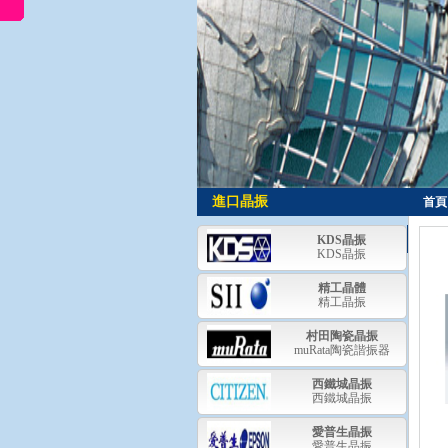
進口晶振
首頁
國
KDS晶振
KDS晶振
(chǎ
精工晶體
晶
精工晶振
村田陶瓷晶振
muRata陶瓷諧振器
西鐵城晶振
西鐵城晶振
愛普生晶振
愛普生晶振