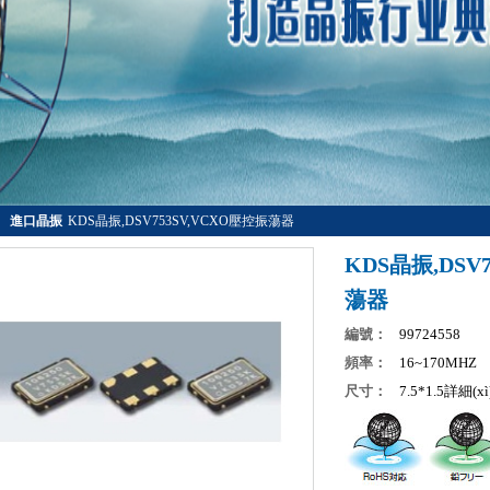
進口晶振
KDS晶振,DSV753SV,VCXO壓控振蕩器
產
KDS晶振,DSV
n)
蕩器
振
編號：
99724558
頻率：
16~170MHZ
尺寸：
7.5*1.5詳細(