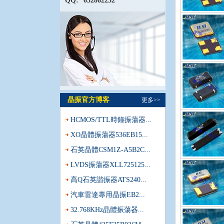
QQ:
632862232
晶振官方博客
更多>>
HCMOS/TTL時鐘振蕩器...
XO晶體振蕩器536EB15...
石英晶體CSM1Z-A5B2C...
LVDS振蕩器XLL725125...
高Q石英諧振器ATS240...
汽車雷達專用晶振EB2...
32.768KHz晶體振蕩器...