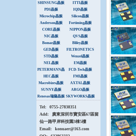
SHINSUNG晶振
ITTI晶振
PDI晶振
IQD晶振
Microchip晶振
Silicon晶振
Anderson晶振
Fortiming晶振
CORE晶振
NIPPON晶振
NIC晶振
QVS晶振
Bomar晶振
Bliley晶振
GED晶振
FILTRONETICS
晶振
STD晶振
Wenzel晶振
NEL晶振
EM晶振
PETERMANN晶
FCD-Tech晶振
振
HEC晶振
FMI晶振
Macrobizes晶振
AXTAL晶振
SUNNY晶振
ARGO晶振
Renesas瑞薩晶振
SKYWORKS晶振
Tel:
0755-27838351
Add:
廣東深圳市寶安區67區留
仙一路甲岸科技園3棟5樓
Email:
konuaer@163.com