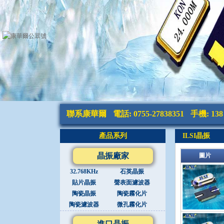
聯系康華爾
電話: 0755-27838351
手機: 138 
產品系列
ILSI晶振
晶振廠家
圖片
32.768KHz
石英晶振
貼片晶振
聲表面濾波器
陶瓷晶振
陶瓷霧化片
陶瓷濾波器
微孔霧化片
進口晶振