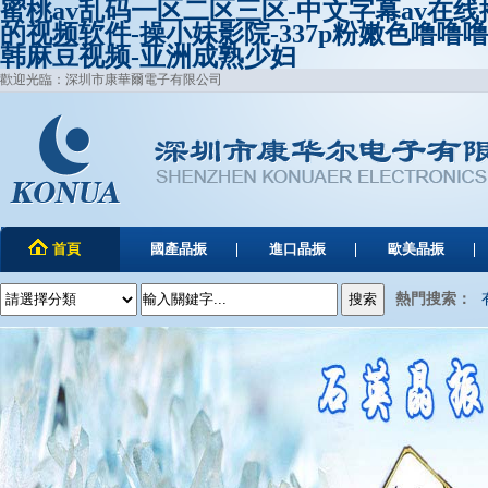
蜜桃av乱码一区二区三区-中文字幕av在
的视频软件-操小妹影院-337p粉嫩色噜噜
韩麻豆视频-亚洲成熟少妇
歡迎光臨：深圳市康華爾電子有限公司
首頁
國產晶振
進口晶振
歐美晶振
熱門搜索：