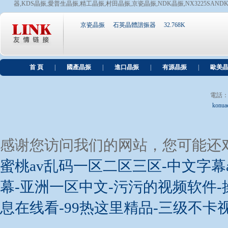
器
,
KDS晶振
,
愛普生晶振
,
精工晶振
國外疫情開始爆發進口晶振會不會因此漲價?
,
村田晶振
,
京瓷晶振
,
NDK晶振
,
NX3225SAND
我國各方面的制造業非常發達,完全可以自給自足,但現
化,但是研發需要較長的時間,因此大部分還是選擇國外...
京瓷晶振
石英晶體諧振器
32.768K
獨家分享SiTime諧振器產品制造包裝和焊接條件說明
相信許多用戶對晶體制造過程,包裝規格和命名規則比較
供應商都回答不出來,因為這是原廠內部的批次規則,...
首 頁
|
國產晶振
|
進口晶振
|
有源晶振
|
歐美
電話：+8
konua
感谢您访问我们的网站，您可能还
蜜桃av乱码一区二区三区-中文字幕
幕-亚洲一区中文-污污的视频软件-
息在线看-99热这里精品-三级不卡