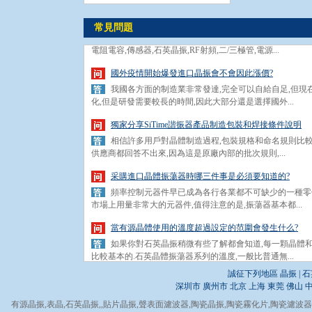
疫情會讓關鍵元器件上游供應商與下游斷層嗎?
什么是關鍵的電子元器件呢?指的是就是各種電子電氣,
常見問題
電阻電容,傳感器,石英晶振,RF射頻,二/三極管,電源...
國外疫情開始爆發進口晶振會不會因此漲價?
我國各方面的制造業非常發達,完全可以自給自足,但現
化,但是研發需要較長的時間,因此大部分還是選擇國外...
獨家分享SiTime諧振器產品制造包裝和焊接條件說明
相信許多用戶對晶體制造過程,包裝規格和命名規則比較
供應商都回答不出來,因為這是原廠內部的批次規則,...
采購進口晶體振蕩器時哪三件事是必須要知道的?
頻率控制元器件早已成為各行各業都不可缺少的一種零件
市場上用量非常大的元器件,值得注意的是,振蕩器基本都...
當有源晶體使用的溫度超過設定的范圍會發生什么?
如果你對石英晶振稍微有些了解都會知道,每一顆晶體和振蕩
比較基本的.石英晶體振蕩器系列的溫度,一般比普通無...
疫情會讓關鍵元器件上游供應商與下游斷層嗎?
誠征下列地區 晶振 | 石
什么是關鍵的電子元器件呢?指的是就是各種電子電氣,
深圳市
廣州市
北京
上海
東莞
佛山
電阻電容,傳感器,石英晶振,RF射頻,二/三極管,電源...
有源晶振
,
表晶
,
石英晶振
,,
貼片晶振
,
聲表面濾波器
,
陶瓷晶振
,
陶瓷霧化片
,
陶瓷濾波器