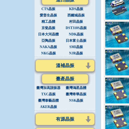
CTS晶振
KDS晶振
愛普生晶振
西鐵城晶振
精工晶體
村田晶振
京瓷晶振
DST310S晶振
日本大河晶體
NDK晶振
亞陶晶振
日本富士晶振
NAKA晶振
SMI晶振
NKG晶振
NJR晶振
溫補晶振
臺產晶振
臺灣加高諧振器
臺灣鴻星晶體
TXC晶振
臺灣希華晶振
臺灣泰藝晶體
NSK晶振
AKER晶振
有源晶振