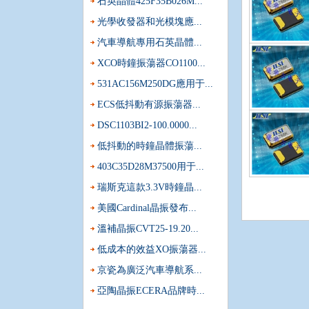
石英晶體425F35B026M...
光學收發器和光模塊應...
汽車導航專用石英晶體...
XCO時鐘振蕩器CO1100...
531AC156M250DG應用于...
ECS低抖動有源振蕩器...
DSC1103BI2-100.0000...
低抖動的時鐘晶體振蕩...
403C35D28M37500用于...
瑞斯克這款3.3V時鐘晶...
美國Cardinal晶振發布...
采購進口晶體振蕩器時哪三件事是必須要知道的?
溫補晶振CVT25-19.20...
頻率控制元器件早已成為各行各業都不可缺少的一種零件
市場上用量非常大的元器件,值得注意的是,振蕩器基本都...
低成本的效益XO振蕩器...
當有源晶體使用的溫度超過設定的范圍會發生什么?
京瓷為廣泛汽車導航系...
如果你對石英晶振稍微有些了解都會知道,每一顆晶體和振蕩
亞陶晶振ECERA品牌時...
比較基本的.石英晶體振蕩器系列的溫度,一般比普通無...