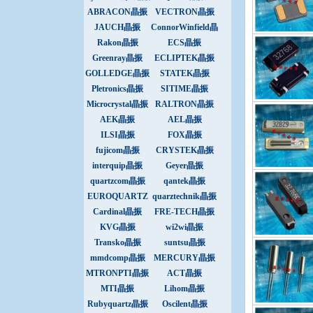
振
ABRACON晶振
VECTRON晶振
JAUCH晶振
ConnorWinfield晶
振
Rakon晶振
ECS晶振
Greenray晶振
ECLIPTEK晶振
GOLLEDGE晶振
STATEK晶振
Pletronics晶振
SITIME晶振
Microcrystal晶振
RALTRON晶振
AEK晶振
AEL晶振
ILSI晶振
FOX晶振
fujicom晶振
CRYSTEK晶振
interquip晶振
Geyer晶振
quartzcom晶振
qantek晶振
EUROQUARTZ
quarztechnik晶振
晶振
Cardinal晶振
FRE-TECH晶振
KVG晶振
wi2wi晶振
Transko晶振
suntsu晶振
mmdcomp晶振
MERCURY晶振
MTRONPTI晶振
ACT晶振
MTI晶振
Lihom晶振
Rubyquartz晶振
Oscilent晶振