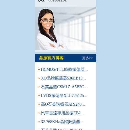
QQ:
632862232
晶振官方博客
更多>>
HCMOS/TTL時鐘振蕩器...
XO晶體振蕩器536EB15...
石英晶體CSM1Z-A5B2C...
LVDS振蕩器XLL725125...
高Q石英諧振器ATS240...
汽車雷達專用晶振EB2...
32.768KHz晶體振蕩器...