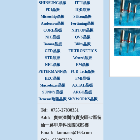
SHINSUNG晶振
ITTI晶振
PDI晶振
IQD晶振
Microchip晶振
Silicon晶振
Anderson晶振
Fortiming晶振
CORE晶振
NIPPON晶振
NIC晶振
QVS晶振
Bomar晶振
Bliley晶振
GED晶振
FILTRONETICS
晶振
STD晶振
Wenzel晶振
NEL晶振
EM晶振
PETERMANN晶
FCD-Tech晶振
振
HEC晶振
FMI晶振
Macrobizes晶振
AXTAL晶振
SUNNY晶振
ARGO晶振
Renesas瑞薩晶振
SKYWORKS晶振
Tel:
0755-27838351
Add:
廣東深圳市寶安區67區留
仙一路甲岸科技園3棟5樓
Email:
konuaer@163.com