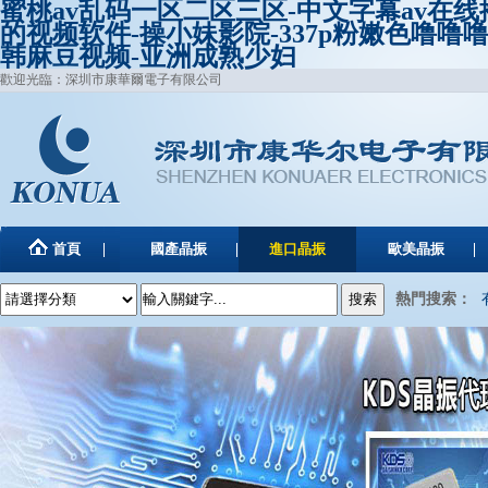
蜜桃av乱码一区二区三区-中文字幕av在
的视频软件-操小妹影院-337p粉嫩色噜噜
韩麻豆视频-亚洲成熟少妇
歡迎光臨：深圳市康華爾電子有限公司
首頁
國產晶振
進口晶振
歐美晶振
熱門搜索：