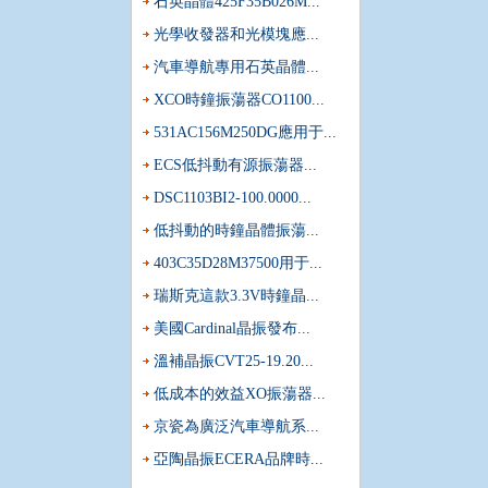
石英晶體425F35B026M...
光學收發器和光模塊應...
汽車導航專用石英晶體...
XCO時鐘振蕩器CO1100...
531AC156M250DG應用于...
ECS低抖動有源振蕩器...
DSC1103BI2-100.0000...
低抖動的時鐘晶體振蕩...
403C35D28M37500用于...
瑞斯克這款3.3V時鐘晶...
美國Cardinal晶振發布...
采購進口晶體振蕩器時哪三件事是必須要知道的?
溫補晶振CVT25-19.20...
頻率控制元器件早已成為各行各業都不可缺少的一種零件
低成本的效益XO振蕩器...
市場上用量非常大的元器件,值得注意的是,振蕩器基本都...
京瓷為廣泛汽車導航系...
當有源晶體使用的溫度超過設定的范圍會發生什么?
亞陶晶振ECERA品牌時...
如果你對石英晶振稍微有些了解都會知道,每一顆晶體和振蕩
比較基本的.石英晶體振蕩器系列的溫度,一般比普通無...