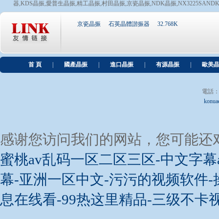
器
,
KDS晶振
,
愛普生晶振
,
精工晶振
,
村田晶振
,
京瓷晶振
,
NDK晶振
,
NX3225SAND
國外疫情開始爆發進口晶振會不會因此漲價?
我國各方面的制造業非常發達,完全可以自給自足,但現
京瓷晶振
石英晶體諧振器
32.768K
化,但是研發需要較長的時間,因此大部分還是選擇國外...
獨家分享SiTime諧振器產品制造包裝和焊接條件說明
相信許多用戶對晶體制造過程,包裝規格和命名規則比較
首 頁
|
國產晶振
|
進口晶振
|
有源晶振
|
歐美
供應商都回答不出來,因為這是原廠內部的批次規則,...
電話：+8
konua
感谢您访问我们的网站，您可能还
蜜桃av乱码一区二区三区-中文字幕
幕-亚洲一区中文-污污的视频软件-
息在线看-99热这里精品-三级不卡