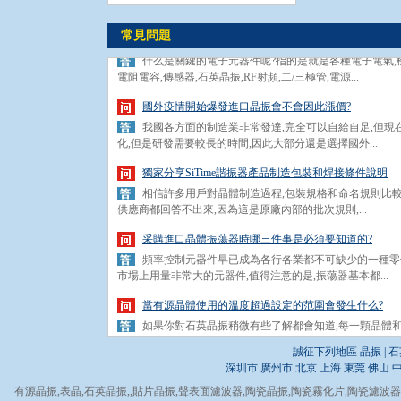
疫情會讓關鍵元器件上游供應商與下游斷層嗎?
常見問題
什么是關鍵的電子元器件呢?指的是就是各種電子電氣,
電阻電容,傳感器,石英晶振,RF射頻,二/三極管,電源...
國外疫情開始爆發進口晶振會不會因此漲價?
我國各方面的制造業非常發達,完全可以自給自足,但現
化,但是研發需要較長的時間,因此大部分還是選擇國外...
獨家分享SiTime諧振器產品制造包裝和焊接條件說明
相信許多用戶對晶體制造過程,包裝規格和命名規則比較
供應商都回答不出來,因為這是原廠內部的批次規則,...
采購進口晶體振蕩器時哪三件事是必須要知道的?
頻率控制元器件早已成為各行各業都不可缺少的一種零件
市場上用量非常大的元器件,值得注意的是,振蕩器基本都...
當有源晶體使用的溫度超過設定的范圍會發生什么?
如果你對石英晶振稍微有些了解都會知道,每一顆晶體和振蕩
比較基本的.石英晶體振蕩器系列的溫度,一般比普通無...
誠征下列地區 晶振 | 石
疫情會讓關鍵元器件上游供應商與下游斷層嗎?
深圳市
廣州市
北京
上海
東莞
佛山
什么是關鍵的電子元器件呢?指的是就是各種電子電氣,
有源晶振
,
表晶
,
石英晶振
電阻電容,傳感器,石英晶振,RF射頻,二/三極管,電源...
,,
貼片晶振
,
聲表面濾波器
,
陶瓷晶振
,
陶瓷霧化片
,
陶瓷濾波器