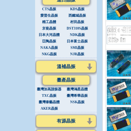
CTS晶振
KDS晶振
愛普生晶振
西鐵城晶振
精工晶體
村田晶振
京瓷晶振
DST310S晶振
日本大河晶體
NDK晶振
亞陶晶振
日本富士晶振
NAKA晶振
SMI晶振
NKG晶振
NJR晶振
溫補晶振
臺產晶振
臺灣加高諧振器
臺灣鴻星晶體
TXC晶振
臺灣希華晶振
臺灣泰藝晶體
NSK晶振
AKER晶振
有源晶振