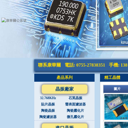
聯系康華爾
電話: 0755-27838351
手機: 138 
產品系列
精工晶體
晶振廠家
圖片
32.768KHz
石英晶振
貼片晶振
聲表面濾波器
陶瓷晶振
陶瓷霧化片
陶瓷濾波器
微孔霧化片
進口晶振