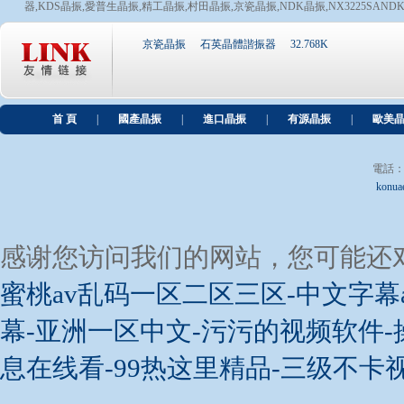
器
,
KDS晶振
,
愛普生晶振
,
精工晶振
,
村田晶振
,
京瓷晶振
,
NDK晶振
,
NX3225SAND
電阻電容,傳感器,石英晶振,RF射頻,二/三極管,電源...
國外疫情開始爆發進口晶振會不會因此漲價?
京瓷晶振
石英晶體諧振器
32.768K
我國各方面的制造業非常發達,完全可以自給自足,但現
化,但是研發需要較長的時間,因此大部分還是選擇國外...
獨家分享SiTime諧振器產品制造包裝和焊接條件說明
首 頁
|
國產晶振
|
進口晶振
|
有源晶振
|
歐美
相信許多用戶對晶體制造過程,包裝規格和命名規則比較
供應商都回答不出來,因為這是原廠內部的批次規則,...
電話：+8
konua
感谢您访问我们的网站，您可能还
蜜桃av乱码一区二区三区-中文字幕
幕-亚洲一区中文-污污的视频软件-
息在线看-99热这里精品-三级不卡