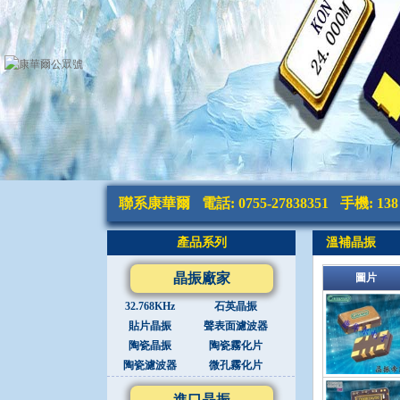
聯系康華爾
電話: 0755-27838351
手機: 138 
產品系列
溫補晶振
晶振廠家
圖片
32.768KHz
石英晶振
貼片晶振
聲表面濾波器
陶瓷晶振
陶瓷霧化片
陶瓷濾波器
微孔霧化片
進口晶振