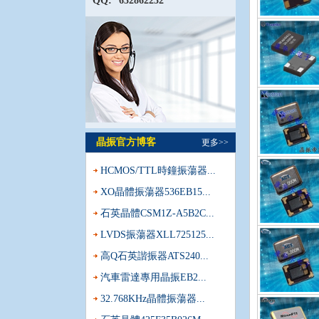
QQ:
632862232
晶振官方博客
更多>>
HCMOS/TTL時鐘振蕩器...
XO晶體振蕩器536EB15...
石英晶體CSM1Z-A5B2C...
LVDS振蕩器XLL725125...
高Q石英諧振器ATS240...
汽車雷達專用晶振EB2...
32.768KHz晶體振蕩器...