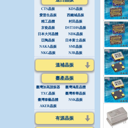
CTS晶振
KDS晶振
愛普生晶振
西鐵城晶振
精工晶體
村田晶振
京瓷晶振
DST310S晶振
日本大河晶體
NDK晶振
亞陶晶振
日本富士晶振
NAKA晶振
SMI晶振
NKG晶振
NJR晶振
溫補晶振
臺產晶振
臺灣加高諧振器
臺灣鴻星晶體
TXC晶振
臺灣希華晶振
臺灣泰藝晶體
NSK晶振
AKER晶振
有源晶振