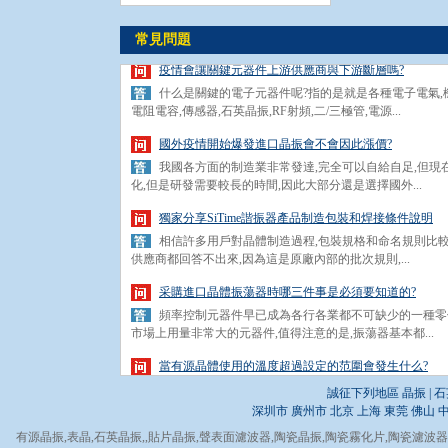
如果你對石英晶振稍微有些了解都會知道,每一顆晶體和振蕩
比較基本的.石英晶體振蕩器系列的溫度,一般比普通無...
常見問題
疫情會讓關鍵元器件上游供應商與下游斷層嗎?
什么是關鍵的電子元器件呢?指的是就是各種電子電氣,
電阻電容,傳感器,石英晶振,RF射頻,二/三極管,電源...
國外疫情開始爆發進口晶振會不會因此漲價?
我國各方面的制造業非常發達,完全可以自給自足,但現
化,但是研發需要較長的時間,因此大部分還是選擇國外...
獨家分享SiTime諧振器產品制造包裝和焊接條件說明
相信許多用戶對晶體制造過程,包裝規格和命名規則比較
供應商都回答不出來,因為這是原廠內部的批次規則,...
采購進口晶體振蕩器時哪三件事是必須要知道的?
頻率控制元器件早已成為各行各業都不可缺少的一種零件
市場上用量非常大的元器件,值得注意的是,振蕩器基本都...
當有源晶體使用的溫度超過設定的范圍會發生什么?
如果你對石英晶振稍微有些了解都會知道,每一顆晶體和振蕩
比較基本的.石英晶體振蕩器系列的溫度,一般比普通無...
誠征下列地區 晶振 | 石
深圳市
廣州市
北京
上海
東莞
佛山
疫情會讓關鍵元器件上游供應商與下游斷層嗎?
有源晶振
,
表晶
,
石英晶振
,,
貼片晶振
,
聲表面濾波器
,
陶瓷晶振
,
陶瓷霧化片
,
陶瓷濾波器
什么是關鍵的電子元器件呢?指的是就是各種電子電氣,