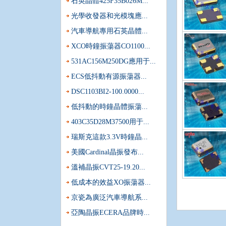
石英晶體425F35B026M...
光學收發器和光模塊應...
汽車導航專用石英晶體...
XCO時鐘振蕩器CO1100...
531AC156M250DG應用于...
ECS低抖動有源振蕩器...
DSC1103BI2-100.0000...
低抖動的時鐘晶體振蕩...
403C35D28M37500用于...
瑞斯克這款3.3V時鐘晶...
美國Cardinal晶振發布...
溫補晶振CVT25-19.20...
采購進口晶體振蕩器時哪三件事是必須要知道的?
低成本的效益XO振蕩器...
頻率控制元器件早已成為各行各業都不可缺少的一種零件
京瓷為廣泛汽車導航系...
市場上用量非常大的元器件,值得注意的是,振蕩器基本都...
亞陶晶振ECERA品牌時...
當有源晶體使用的溫度超過設定的范圍會發生什么?