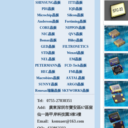
SHINSUNG晶振
ITTI晶振
PDI晶振
IQD晶振
Microchip晶振
Silicon晶振
Anderson晶振
Fortiming晶振
CORE晶振
NIPPON晶振
NIC晶振
QVS晶振
Bomar晶振
Bliley晶振
GED晶振
FILTRONETICS
晶振
STD晶振
Wenzel晶振
NEL晶振
EM晶振
PETERMANN晶
FCD-Tech晶振
振
HEC晶振
FMI晶振
Macrobizes晶振
AXTAL晶振
SUNNY晶振
ARGO晶振
Renesas瑞薩晶振
SKYWORKS晶振
Tel:
0755-27838351
Add:
廣東深圳市寶安區67區留
仙一路甲岸科技園3棟5樓
Email:
konuaer@163.com