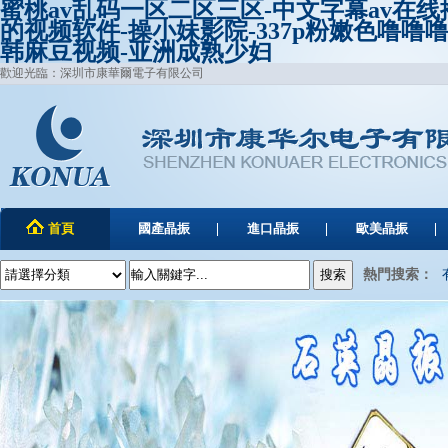
蜜桃av乱码一区二区三区-中文字幕av在
的视频软件-操小妹影院-337p粉嫩色噜噜
韩麻豆视频-亚洲成熟少妇
歡迎光臨：深圳市康華爾電子有限公司
首頁
國產晶振
進口晶振
歐美晶振
熱門搜索：