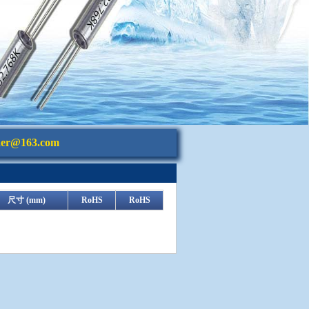
aer@163.com
尺寸 (mm)
RoHS
RoHS