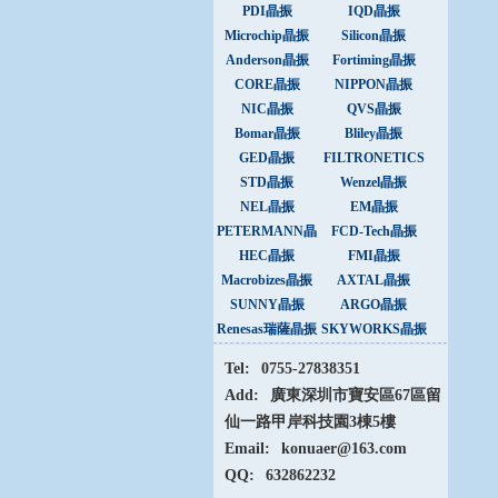
PDI晶振
IQD晶振
Microchip晶振
Silicon晶振
Anderson晶振
Fortiming晶振
CORE晶振
NIPPON晶振
NIC晶振
QVS晶振
Bomar晶振
Bliley晶振
GED晶振
FILTRONETICS
晶振
STD晶振
Wenzel晶振
NEL晶振
EM晶振
PETERMANN晶
FCD-Tech晶振
振
HEC晶振
FMI晶振
Macrobizes晶振
AXTAL晶振
SUNNY晶振
ARGO晶振
Renesas瑞薩晶振
SKYWORKS晶振
Tel:
0755-27838351
Add:
廣東深圳市寶安區67區留
仙一路甲岸科技園3棟5樓
Email:
konuaer@163.com
QQ:
632862232