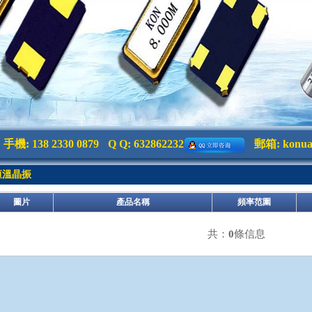
手機: 138 2330 0879
Q Q: 632862232
郵箱:
konu
恒溫晶振
圖片
產品名稱
頻率范圍
共：
0
條信息