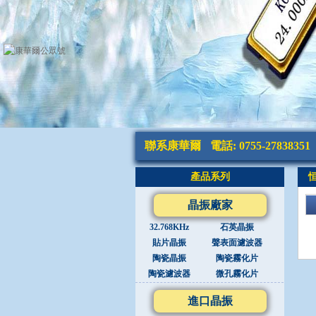
聯系康華爾
電話: 0755-27838351
產品系列
晶振廠家
32.768KHz
石英晶振
貼片晶振
聲表面濾波器
陶瓷晶振
陶瓷霧化片
陶瓷濾波器
微孔霧化片
進口晶振