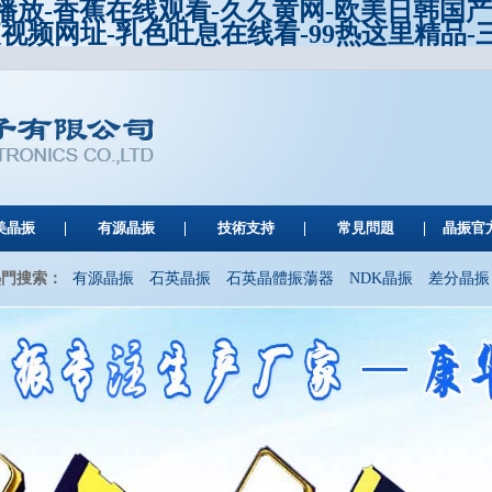
线播放-香蕉在线观看-久久黄网-欧美日韩国
夜视频网址-乳色吐息在线看-99热这里精品
美晶振
有源晶振
技術支持
常見問題
晶振官
熱門搜索：
有源晶振
石英晶振
石英晶體振蕩器
NDK晶振
差分晶振