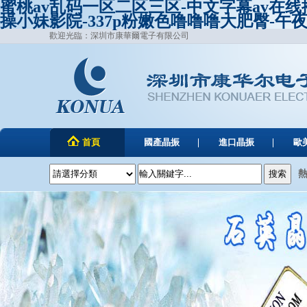
蜜桃av乱码一区二区三区-中文字幕av在
操小妹影院-337p粉嫩色噜噜噜大肥臀-午
歡迎光臨：深圳市康華爾電子有限公司
首頁
國產晶振
進口晶振
歐