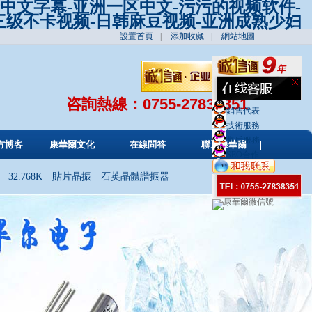
产中文字幕-亚洲一区中文-污污的视频软件-
-三级不卡视频-日韩麻豆视频-亚洲成熟少妇
設置首頁
|
添加收藏
|
網站地圖
咨詢熱線：
0755-27838351
銷售代表
技術服務
售后服務
方博客
康華爾文化
在線問答
聯系康華爾
SEO合作
32.768K
貼片晶振
石英晶體諧振器