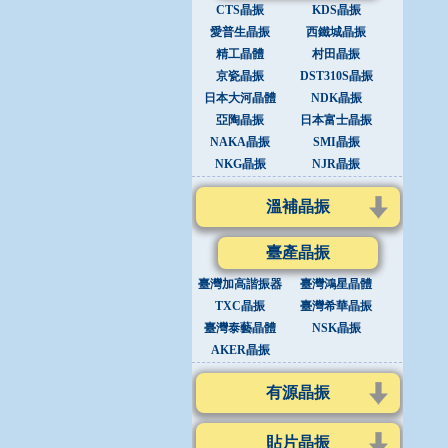
CTS晶振
KDS晶振
愛普生晶振
西鐵城晶振
精工晶體
村田晶振
京瓷晶振
DST310S晶振
日本大河晶體
NDK晶振
亞陶晶振
日本富士晶振
NAKA晶振
SMI晶振
NKG晶振
NJR晶振
溫補晶振
臺產晶振
臺灣加高諧振器
臺灣鴻星晶體
TXC晶振
臺灣希華晶振
臺灣泰藝晶體
NSK晶振
AKER晶振
有源晶振
貼片晶振