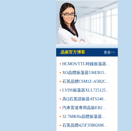
晶振官方博客
更多>>
HCMOS/TTL時鐘振蕩器...
XO晶體振蕩器536EB15...
石英晶體CSM1Z-A5B2C...
LVDS振蕩器XLL725125...
高Q石英諧振器ATS240...
汽車雷達專用晶振EB2...
32.768KHz晶體振蕩器...
石英晶體425F35B026M...