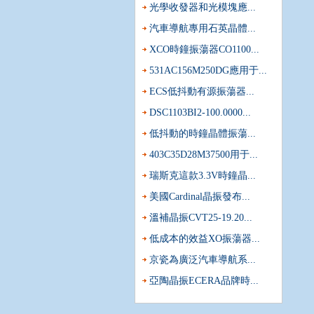
光學收發器和光模塊應...
汽車導航專用石英晶體...
XCO時鐘振蕩器CO1100...
531AC156M250DG應用于...
ECS低抖動有源振蕩器...
DSC1103BI2-100.0000...
低抖動的時鐘晶體振蕩...
403C35D28M37500用于...
瑞斯克這款3.3V時鐘晶...
美國Cardinal晶振發布...
溫補晶振CVT25-19.20...
采購進口晶體振蕩器時哪三件事是必須要
低成本的效益XO振蕩器...
頻率控制元器件早已成為各行各業都不可
市場上用量非常大的元器件,值得注意的是,振蕩器
京瓷為廣泛汽車導航系...
當有源晶體使用的溫度超過設定的范圍會
亞陶晶振ECERA品牌時...
如果你對石英晶振稍微有些了解都會知道,每
比較基本的.石英晶體振蕩器系列的溫度,一般比普