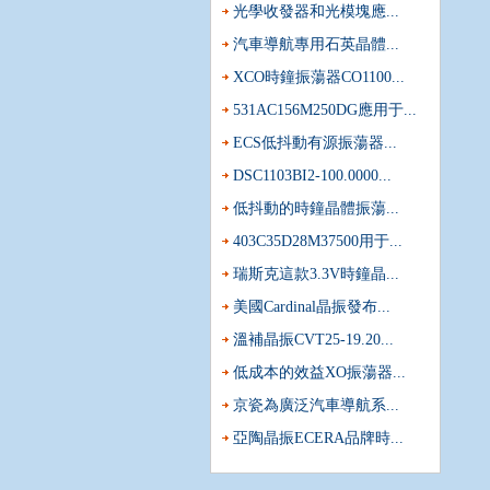
光學收發器和光模塊應...
汽車導航專用石英晶體...
XCO時鐘振蕩器CO1100...
531AC156M250DG應用于...
ECS低抖動有源振蕩器...
DSC1103BI2-100.0000...
低抖動的時鐘晶體振蕩...
403C35D28M37500用于...
瑞斯克這款3.3V時鐘晶...
美國Cardinal晶振發布...
采購進口晶體振蕩器時哪三件事是必須要
溫補晶振CVT25-19.20...
頻率控制元器件早已成為各行各業都不可
市場上用量非常大的元器件,值得注意的是,振蕩器
低成本的效益XO振蕩器...
當有源晶體使用的溫度超過設定的范圍會
京瓷為廣泛汽車導航系...
如果你對石英晶振稍微有些了解都會知道,每
亞陶晶振ECERA品牌時...
比較基本的.石英晶體振蕩器系列的溫度,一般比普
疫情會讓關鍵元器件上游供應商與下游斷