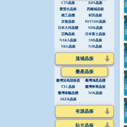
CTS晶振
KDS晶振
愛普生晶振
西鐵城晶振
精工晶體
村田晶振
京瓷晶振
DST310S晶振
日本大河晶體
NDK晶振
亞陶晶振
日本富士晶振
NAKA晶振
SMI晶振
NKG晶振
NJR晶振
溫補晶振
臺產晶振
臺灣加高諧振器
臺灣鴻星晶體
TXC晶振
臺灣希華晶振
臺灣泰藝晶體
NSK晶振
AKER晶振
有源晶振
貼片晶振