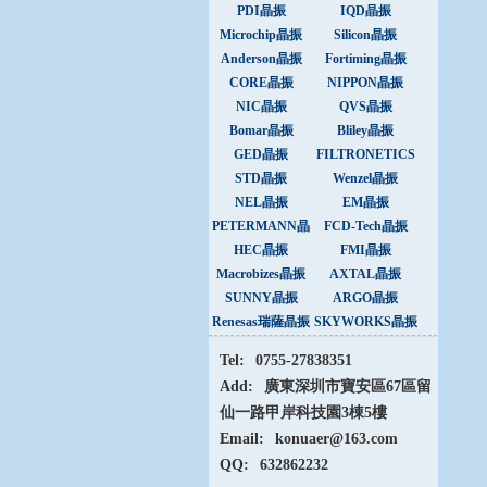
PDI晶振
IQD晶振
Microchip晶振
Silicon晶振
Anderson晶振
Fortiming晶振
CORE晶振
NIPPON晶振
NIC晶振
QVS晶振
Bomar晶振
Bliley晶振
GED晶振
FILTRONETICS
晶振
STD晶振
Wenzel晶振
NEL晶振
EM晶振
PETERMANN晶
FCD-Tech晶振
振
HEC晶振
FMI晶振
Macrobizes晶振
AXTAL晶振
SUNNY晶振
ARGO晶振
Renesas瑞薩晶振
SKYWORKS晶振
Tel:
0755-27838351
Add:
廣東深圳市寶安區67區留
仙一路甲岸科技園3棟5樓
Email:
konuaer@163.com
QQ:
632862232