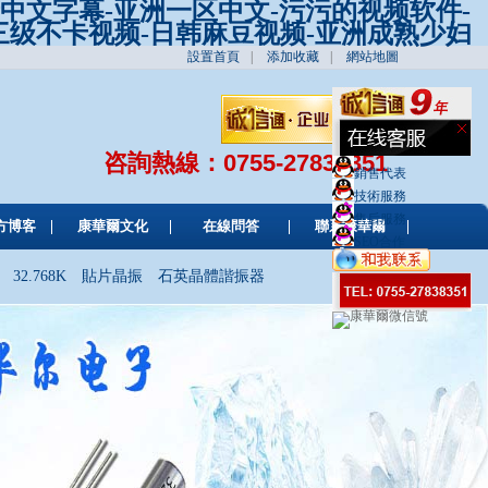
产中文字幕-亚洲一区中文-污污的视频软件-
-三级不卡视频-日韩麻豆视频-亚洲成熟少妇
設置首頁
|
添加收藏
|
網站地圖
咨詢熱線：
0755-27838351
銷售代表
技術服務
售后服務
方博客
康華爾文化
在線問答
聯系康華爾
SEO合作
32.768K
貼片晶振
石英晶體諧振器