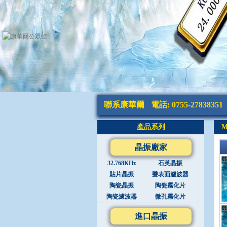
聯系康華爾
電話: 0755-27838351
產品系列
M
晶振廠家
32.768KHz
石英晶振
貼片晶振
聲表面濾波器
陶瓷晶振
陶瓷霧化片
陶瓷濾波器
微孔霧化片
進口晶振