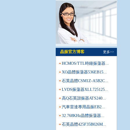
晶振官方博客
更多>>
HCMOS/TTL時鐘振蕩器...
XO晶體振蕩器536EB15...
石英晶體CSM1Z-A5B2C...
LVDS振蕩器XLL725125...
高Q石英諧振器ATS240...
汽車雷達專用晶振EB2...
32.768KHz晶體振蕩器...
石英晶體425F35B026M...