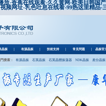
线播放-香蕉在线观看-久久黄网-欧美日韩国
夜视频网址-乳色吐息在线看-99热这里精品
美晶振
有源晶振
技術支持
常見問題
晶振官
熱門搜索：
有源晶振
石英晶振
石英晶體振蕩器
NDK晶振
差分晶振