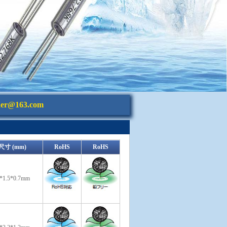
aer@163.com
尺寸 (mm)
RoHS
RoHS
2*1.5*0.7mm