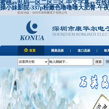
蜜桃av乱码一区二区三区-中文字幕av在
操小妹影院-337p粉嫩色噜噜噜大肥臀-午
歡迎光臨：深圳市康華爾電子有限公司
首頁
國產晶振
進口晶振
歐