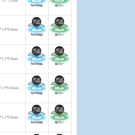
0*3.2*1.2mm
0*1.9*0.9mm
1*1.5*0.9mm
*1.5*0.65mm
0*1.2*0.6mm